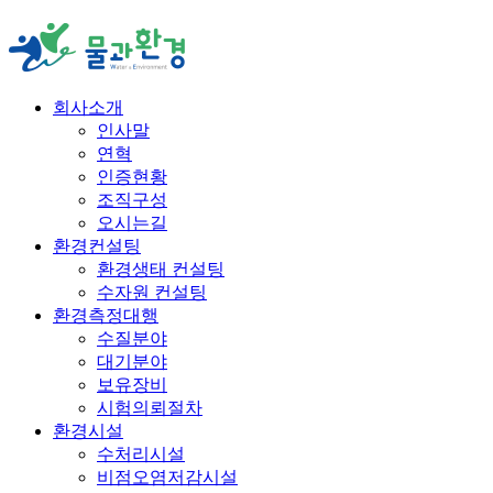
회사소개
인사말
연혁
인증현황
조직구성
오시는길
환경컨설팅
환경생태 컨설팅
수자원 컨설팅
환경측정대행
수질분야
대기분야
보유장비
시험의뢰절차
환경시설
수처리시설
비점오염저감시설