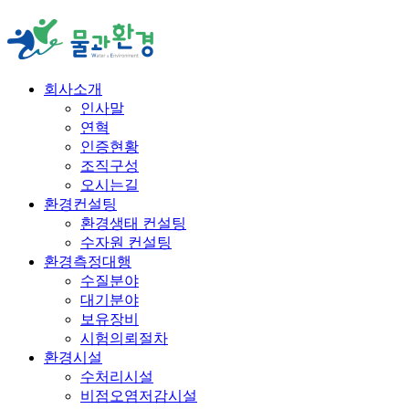
회사소개
인사말
연혁
인증현황
조직구성
오시는길
환경컨설팅
환경생태 컨설팅
수자원 컨설팅
환경측정대행
수질분야
대기분야
보유장비
시험의뢰절차
환경시설
수처리시설
비점오염저감시설