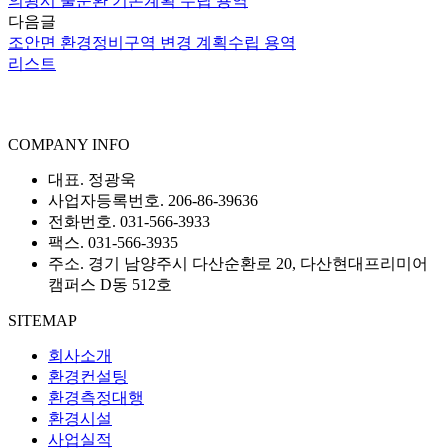
의왕시 물순환 기본계획 수립 용역
다음글
조안면 환경정비구역 변경 계획수립 용역
리스트
COMPANY INFO
대표. 정광욱
사업자등록번호. 206-86-39636
전화번호. 031-566-3933
팩스. 031-566-3935
주소. 경기 남양주시 다산순환로 20, 다산현대프리미어
캠퍼스 D동 512호
SITEMAP
회사소개
환경컨설팅
환경측정대행
환경시설
사업실적