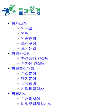
회사소개
인사말
연혁
인증현황
조직구성
오시는길
환경컨설팅
환경생태 컨설팅
수자원 컨설팅
환경측정대행
수질분야
대기분야
보유장비
시험의뢰절차
환경시설
수처리시설
비점오염저감시설