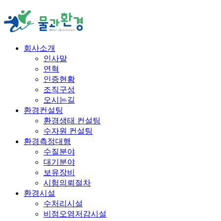
회사소개
인사말
연혁
인증현황
조직구성
오시는길
환경컨설팅
환경생태 컨설팅
수자원 컨설팅
환경측정대행
수질분야
대기분야
보유장비
시험의뢰절차
환경시설
수처리시설
비점오염저감시설