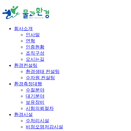
회사소개
인사말
연혁
인증현황
조직구성
오시는길
환경컨설팅
환경생태 컨설팅
수자원 컨설팅
환경측정대행
수질분야
대기분야
보유장비
시험의뢰절차
환경시설
수처리시설
비점오염저감시설